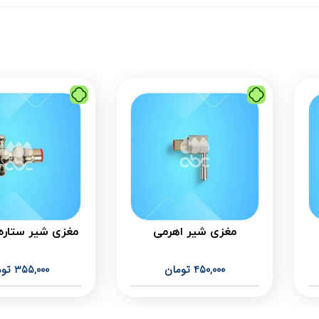
مغزی شیر اهرمی
مغزی شیر ستاره 
450,000
تومان
355,000
توم