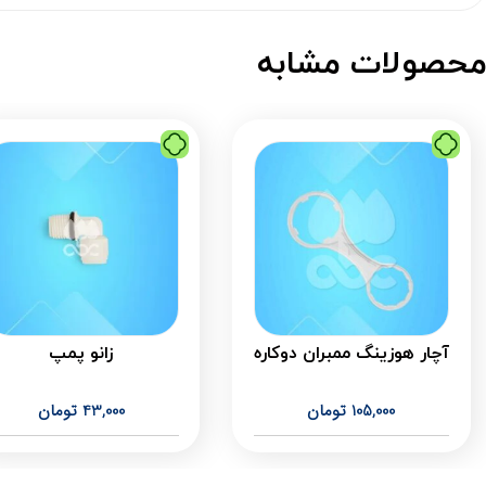
حصولات مشابه
آچار هوزینگ ممبران دوکاره
زانو پمپ
105,000
تومان
43,000
تومان