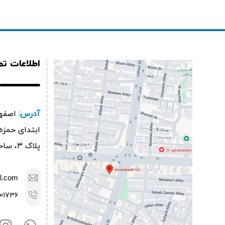
اطلاعات ت
آدرس:
اصفها
پلاک ۳، ساختمان گوارانوش
l.com
01736