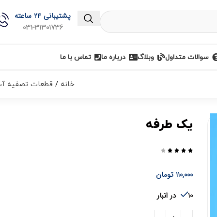
پشتیبانی 24 ساعته
031-31301736
سوالات متداول
وبلاگ
درباره ما
تماس با ما
خانه
قطعات تصفیه آ
یک طرفه





110,000
تومان
10 در انبار