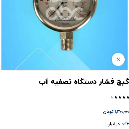
برای بزرگنمایی کلیک کنید
یج فشار دستگاه تصفیه آب




1,300,00
تومان
در انبار