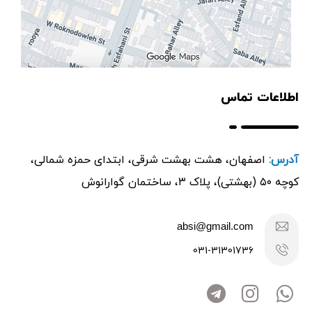
اطلاعات تماس
آدرس:
اصفهان، هشت بهشت شرقی، ابتدای حمزه شمالی،
کوچه ۵۰ (بهشتی)، پلاک ۳، ساختمان گوارانوش
absi@gmail.com
031-31301736