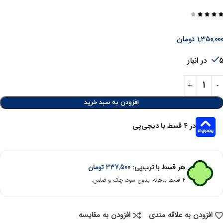




1,350,00
تومان
در انبار
افزودن به سبد خرید
در ۴ قسط با دیجی‌پی
هر قسط با ترب‌پی:
337,500
تومان
۴ قسط ماهانه. بدون سود، چک و ضامن.
افزودن به علاقه مندی
افزودن به مقایسه