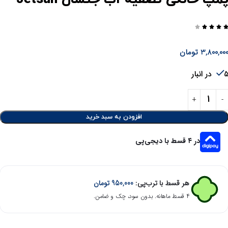




3,800,00
تومان
در انبار
افزودن به سبد خرید
در ۴ قسط با دیجی‌پی
هر قسط با ترب‌پی:
950,000
تومان
۴ قسط ماهانه. بدون سود، چک و ضامن.