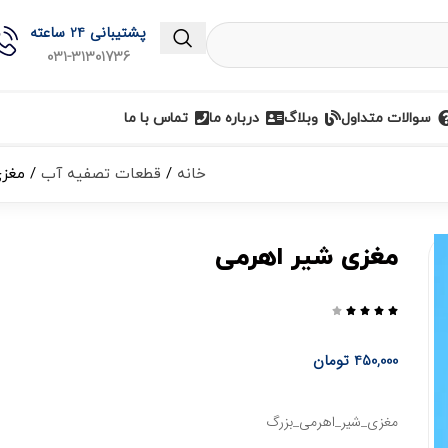
پشتیبانی 24 ساعته
031-31301736
سوالات متداول
وبلاگ
درباره ما
تماس با ما
خانه
قطعات تصفیه آب
مغزی
مغزی شیر اهرمی





450,000
تومان
مغزی_شیر_اهرمی_بزرگ