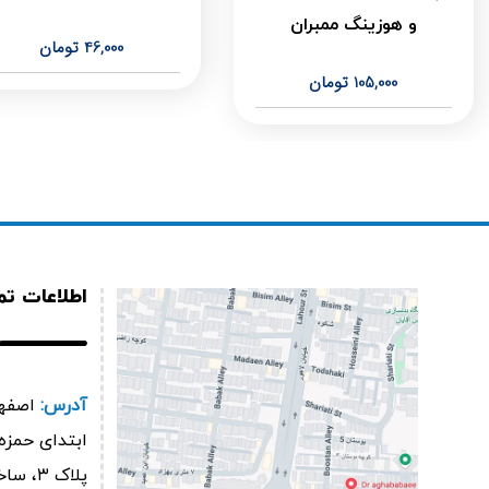
و هوزینگ ممبران
46,000
تومان
105,000
تومان
اطلاعات ت
آدرس:
اصفها
پلاک ۳، ساختمان گوارانوش