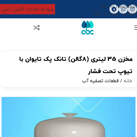
Skip to navigation
ورود به خدمات آنلاین آبسی
Skip to main content
0
تومان
0
مخزن 35 لیتری (8گالن) تانک پک تایوان با
تیوپ تحت فشار
خانه
قطعات تصفیه آب