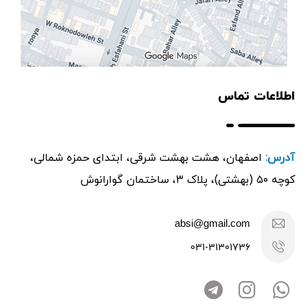
اطلاعات تماس
آدرس:
اصفهان، هشت بهشت شرقی، ابتدای حمزه شمالی،
کوچه ۵۰ (بهشتی)، پلاک ۳، ساختمان گوارانوش
absi@gmail.com
031-31301736