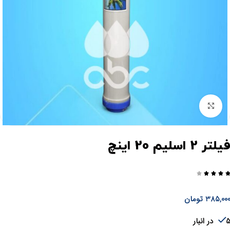
برای بزرگنمایی کلیک کنید
یلتر 2 اسلیم 20 اینچ




385,00
تومان
در انبار