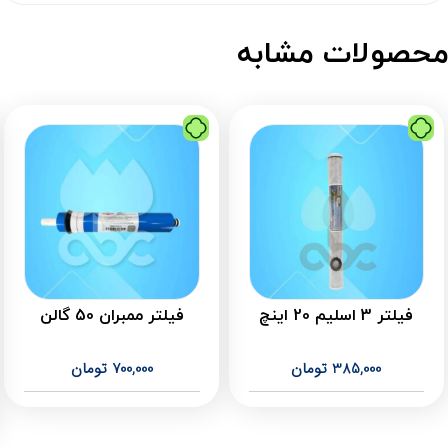
حصولات مشابه
فیلتر 3 اسلیم 20 اینچ
فیلتر ممبران 50 گالن
385,000
تومان
700,000
تومان