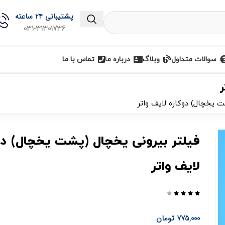
پشتیبانی 24 ساعته
031-31301736
سوالات متداول
وبلاگ
درباره ما
تماس با ما
ر
ت یخچال) دوکاره لایف واتر
فیلتر بیرونی یخچال (پشت یخچال) دو
لایف واتر





775,000
تومان