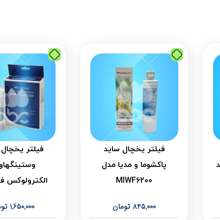
فیلتر یخچال ساید
فیلتر یخچال 
د
پاکشوما و مدیا مدل
وستینگها
MIWF6200
الکترولوکس ف
845,000
تومان
1,650,000
توم