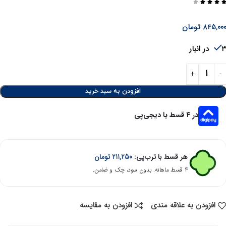




845,00
تومان
در انبار
افزودن به سبد خرید
در ۴ قسط با دیجی‌پی
هر قسط با ترب‌پی:
211,250
تومان
۴ قسط ماهانه. بدون سود، چک و ضامن.
افزودن به علاقه مندی
افزودن به مقایسه