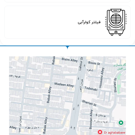
فیلتر کولرآبی