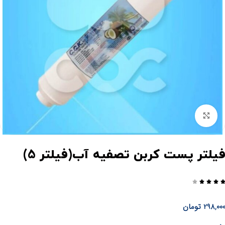
برای بزرگنمایی کلیک کنید
یلتر پست کربن تصفیه آب(فیلتر 5)




298,00
تومان