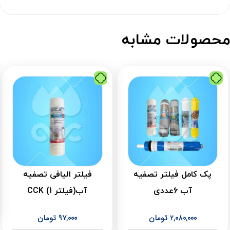
حصولات مشابه
پک کامل فیلتر تصفیه
فیلتر الیافی تصفیه
آب 6عددی
آب(فیلتر 1) CCK
2,080,000
تومان
97,000
تومان