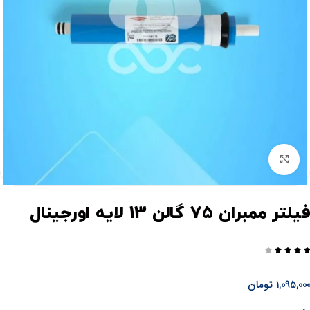
برای بزرگنمایی کلیک کنید
یلتر ممبران 75 گالن 13 لایه اورجینال




1,095,00
تومان