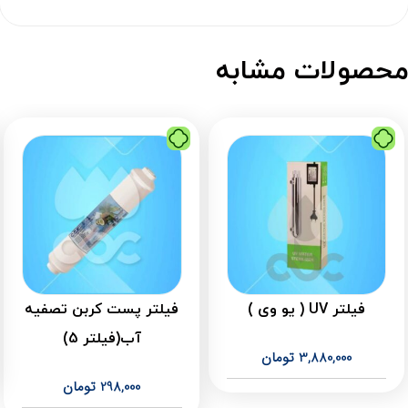
حصولات مشابه
فیلتر UV ( یو وی )
فیلتر پست کربن تصفیه
آب(فیلتر 5)
3,880,000
تومان
298,000
تومان