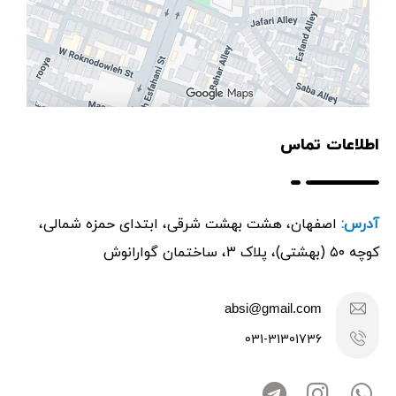
اطلاعات تماس
آدرس:
اصفهان، هشت بهشت شرقی، ابتدای حمزه شمالی،
کوچه ۵۰ (بهشتی)، پلاک ۳، ساختمان گوارانوش
absi@gmail.com
031-31301736