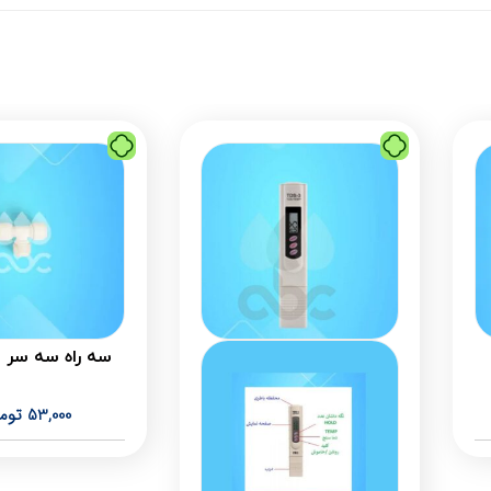
سه راه سه سر 
53,000
توم