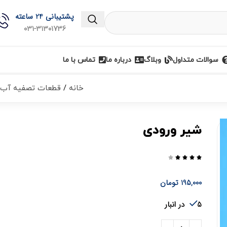
پشتیبانی 24 ساعته
031-31301736
سوالات متداول
وبلاگ
درباره ما
تماس با ما
خانه
قطعات تصفیه آب
شیر ورودی





195,000
تومان
5 در انبار