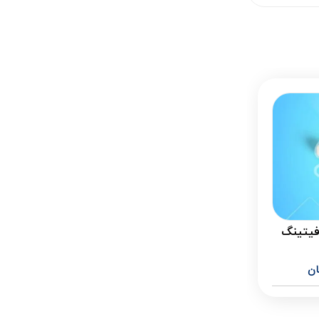
فیتینگ
ان