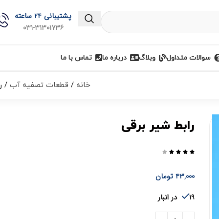
پشتیبانی 24 ساعته
031-31301736
سوالات متداول
وبلاگ
درباره ما
تماس با ما
خانه
قطعات تصفیه آب
ر
رابط شیر برقی





43,000
تومان
19 در انبار