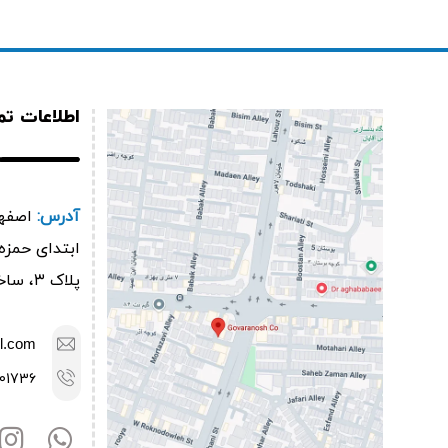
اطلاعات ت
آدرس:
اصفها
پلاک ۳، ساختمان گوارانوش
l.com
01736