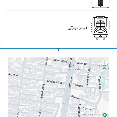
فیلتر کولرآبی