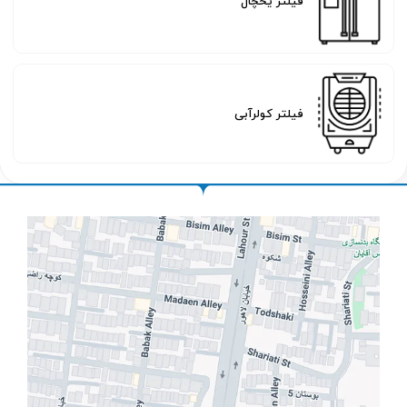
فیلتر یخچال
فیلتر کولرآبی