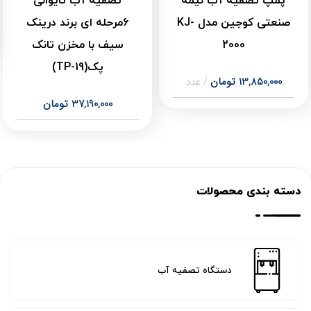
پمپ تصفیه آب نیمه
تصفیه آب تایوانی
صنعتی کوجین مدل KJ-
۶مرحله ای برند درینک
2000
سیف با مخزن تانک
پک(TP-19)
13,850,000
تومان
عدد
37,190,000
تومان
دسته بندی محصولات
دستگاه تصفیه آب