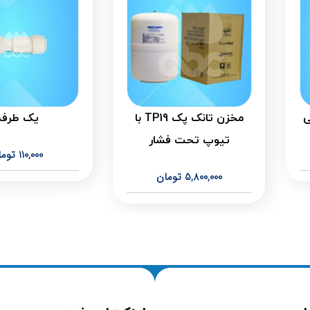
ی
مخزن تانک پک TP19 با
یک طرفه
تیوپ تحت فشار
110,000
توما
5,800,000
تومان