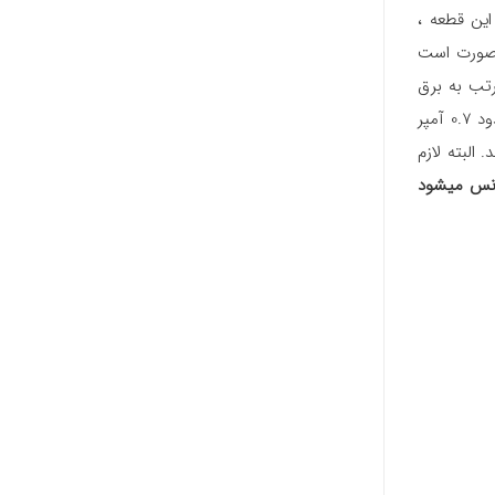
این قطعه ،
 این صورت است
مرتب به برق
وصل هستند، باید کیفیت لازم را داشته باشند معمولا حداکثر میزان آمپر برق تولیدی توسط ترانس ، 1.2 آمپر می باشد، زیرا پمپ و شیر برقی حدود 0.7 آمپر
البته لازم
انس میشود