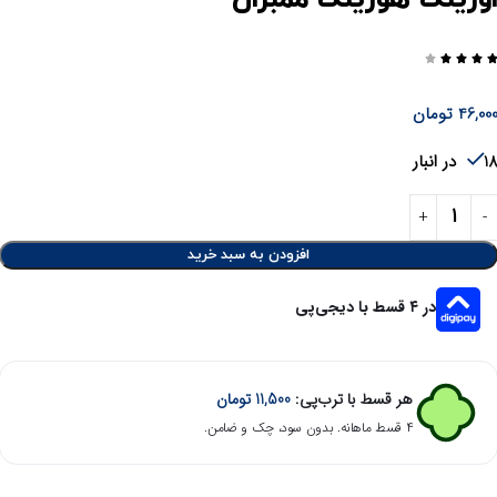




46,00
تومان
 در انبار
افزودن به سبد خرید
در ۴ قسط با دیجی‌پی
هر قسط با ترب‌پی:
11,500
تومان
۴ قسط ماهانه. بدون سود، چک و ضامن.