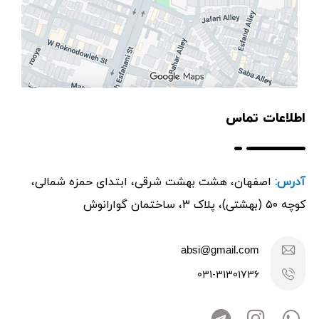
اطلاعات تماس
آدرس:
اصفهان، هشت بهشت شرقی، ابتدای حمزه شمالی،
کوچه ۵۰ (بهشتی)، پلاک ۳، ساختمان گوارانوش
absi@gmail.com
031-31301736