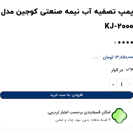
مپ تصفیه آب نیمه صنعتی کوجین مدل
KJ-200




13,850,00
تومان
عدد
در انبار
افزودن به سبد خرید
امکان قسط‌بندی برحسب اعتبار ترب‌پی
۴ قسط ماهانه. بدون سود، چک و ضامن.