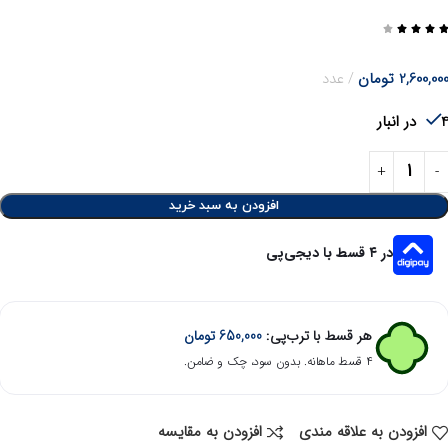




2,600,00
تومان
عدد
در انبار
افزودن به سبد خرید
در ۴ قسط با دیجی‌پی
هر قسط با ترب‌پی:
650,000
تومان
۴ قسط ماهانه. بدون سود، چک و ضامن.
افزودن به علاقه مندی
افزودن به مقایسه