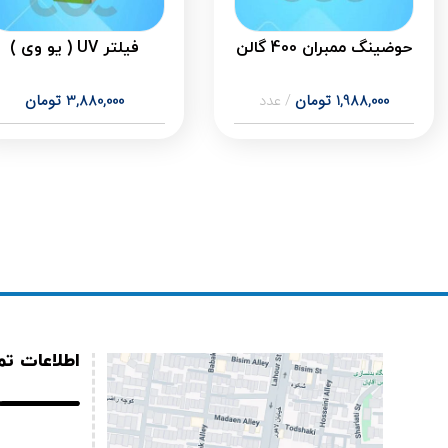
حوضینگ ممبران 400 گالن
فیلتر UV ( یو وی )
1,988,000
تومان
عدد
3,880,000
تومان
اطلاعات ت