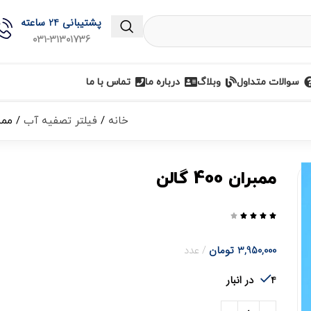
پشتیبانی 24 ساعته
031-31301736
سوالات متداول
وبلاگ
درباره ما
تماس با ما
خانه
فیلتر تصفیه آب
ممبران
ممبران 400 گالن





3,950,000
تومان
عدد
4 در انبار