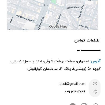
اطلاعات تماس
آدرس:
اصفهان، هشت بهشت شرقی، ابتدای حمزه شمالی،
کوچه ۵۰ (بهشتی)، پلاک ۳، ساختمان گوارانوش
absi@gmail.com
031-31301736