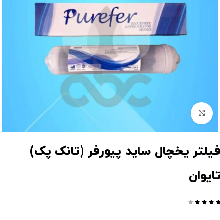
برای بزرگنمایی کلیک کنید
یلتر یخچال ساید پیورفر (تانک پک)
ایوان



