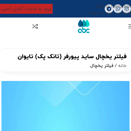
Skip to navigation
ورود به خدمات آنلاین آبسی
Skip to main content
0
تومان
0
فیلتر یخچال ساید پیورفر (تانک پک) تایوان
خانه
فیلتر یخچال