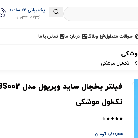
پشتیبانی 24 ساعته
031-31301736
سوالات متداول
وبلاگ
درباره ما
تماس با ما
تک‌لول موشکی





1,800,000
تومان