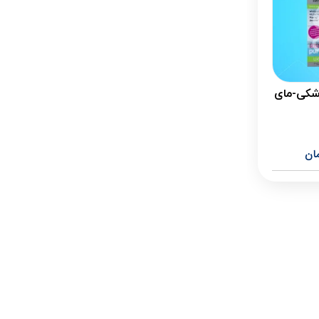
شکی-مای
ان