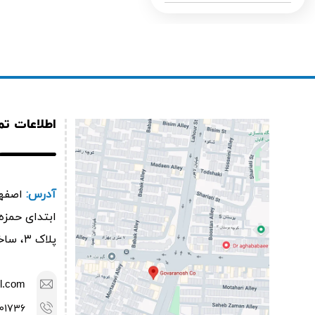
اطلاعات ت
آدرس:
اصفها
پلاک ۳، ساختمان گوارانوش
l.com
01736