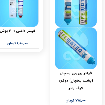
فیلتر داخلی 3m بوش
1,150,000
تومان
فیلتر بیرونی یخچال
(پشت یخچال) دوکاره
لایف واتر
775,000
تومان