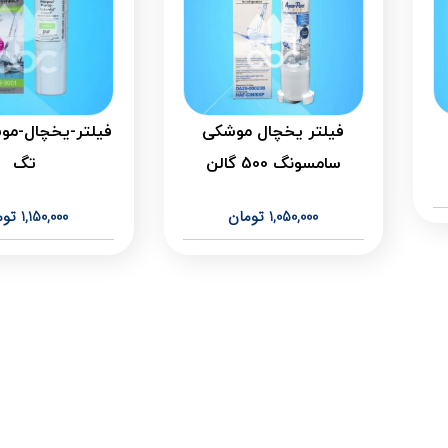
فیلتر یخچال موشکی
فیلتر-یخچال-مو
سامسونگ 500 گالن
تگ
1,050,000
تومان
1,150,000
توم