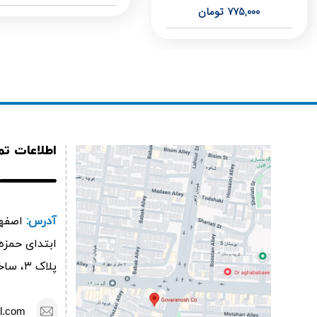
775,000
تومان
اطلاعات ت
آدرس:
اصفها
پلاک ۳، ساختمان گوارانوش
l.com