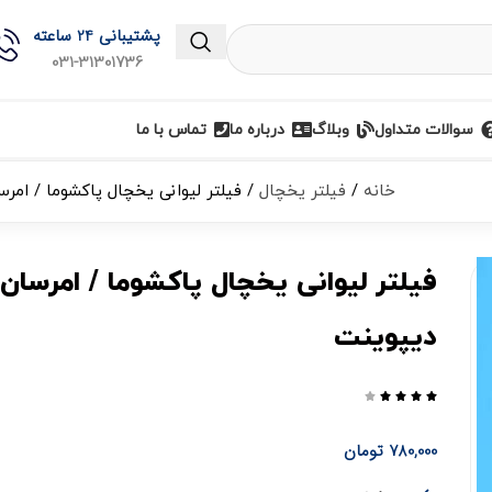
پشتیبانی 24 ساعته
031-31301736
سوالات متداول
وبلاگ
درباره ما
تماس با ما
خانه
فیلتر یخچال
فیلتر لیوانی یخچال پاکشوما / امر
فیلتر لیوانی یخچال پاکشوما / امرسان/
دیپوینت





780,000
تومان