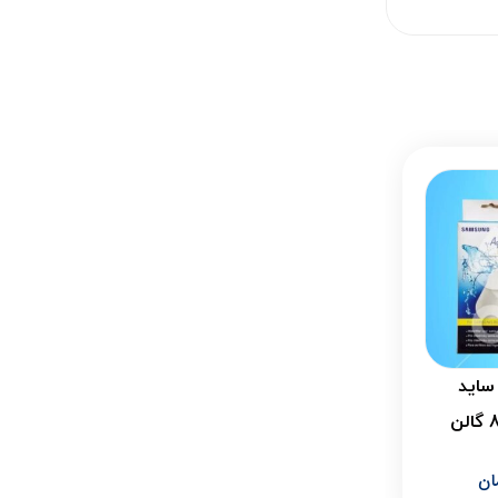
 ساید
ان