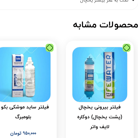
کمک به عمر بیشتر یخچال
حصولات مشابه
فیلتر بیرونی یخچال
فیلتر ساید موشکی بکو 
(پشت یخچال) دوکاره
بلومبرگ
لایف واتر
950,000
تومان