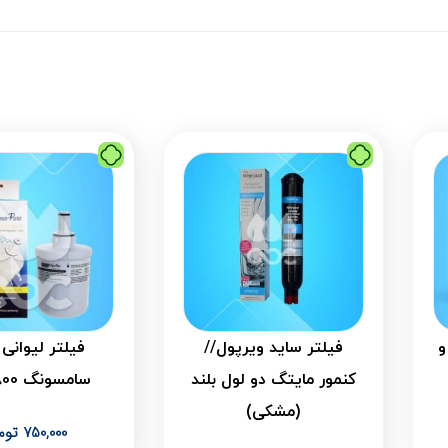
و
فیلتر ساید ویرپول//
فیلتر لیوانی
کنمور مایتگ دو لول بلند
سامسونگ 800 گالن
(مشکی)
750,000
توم