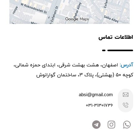
اطلاعات تماس
آدرس:
اصفهان، هشت بهشت شرقی، ابتدای حمزه شمالی،
کوچه ۵۰ (بهشتی)، پلاک ۳، ساختمان گوارانوش
absi@gmail.com
031-31301736