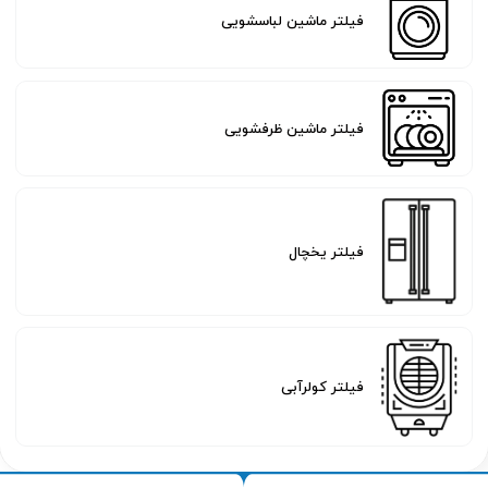
فیلتر ماشین لباسشویی
فیلتر ماشین ظرفشویی
فیلتر یخچال
فیلتر کولرآبی