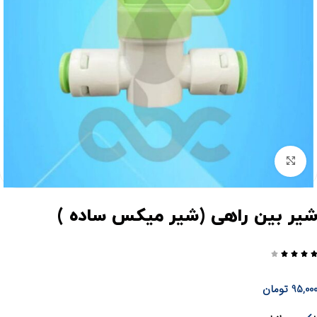
برای بزرگنمایی کلیک کنید
یر بین راهی (شیر میکس ساده )




95,00
تومان