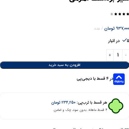




937,00
تومان
عدد
در انبار
افزودن به سبد خرید
در ۴ قسط با دیجی‌پی
هر قسط با ترب‌پی:
234,250
تومان
۴ قسط ماهانه. بدون سود، چک و ضامن.