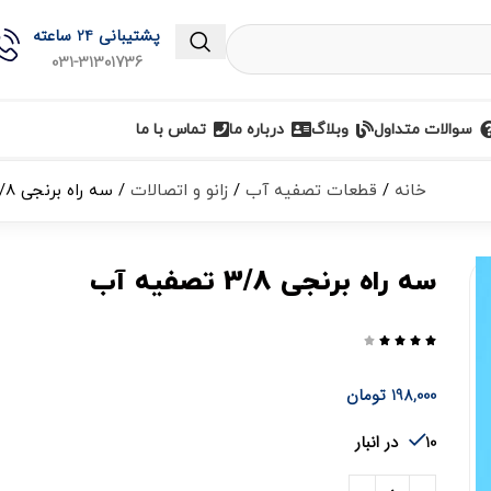
پشتیبانی 24 ساعته
031-31301736
سوالات متداول
وبلاگ
درباره ما
تماس با ما
خانه
قطعات تصفیه آب
زانو و اتصالات
سه راه برنجی 3/8 تصفیه آب
سه راه برنجی 3/8 تصفیه آب





198,000
تومان
10 در انبار