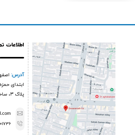
اطلاعات ت
آدرس:
اصفها
پلاک ۳، ساختمان گوارانوش
l.com
01736