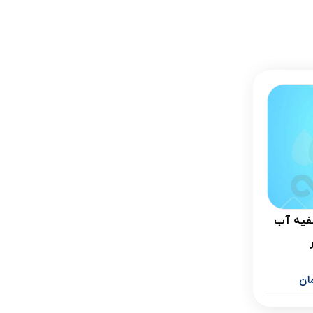
یه آب
ان