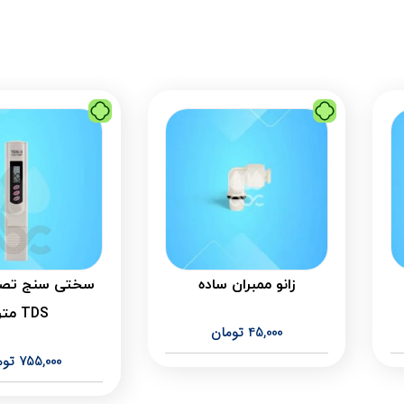
زانو ممبران ساده
سختی سنج تصف
TDS متر
45,000
تومان
755,000
توم