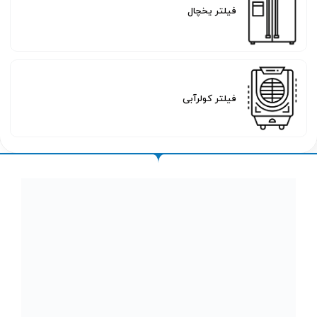
فیلتر یخچال
فیلتر کولرآبی