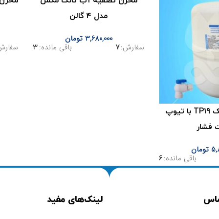
مخزن تصفیه آب تانک مکس
مدل ۴ گالن
3,680,000
تومان
سفارش:
7
باقی مانده:
3
سفارش
مخزن تانک پک TP19 با تیوپ
 فشار
5,
تومان
باقی مانده:
6
ماس
لینک‌های مفید