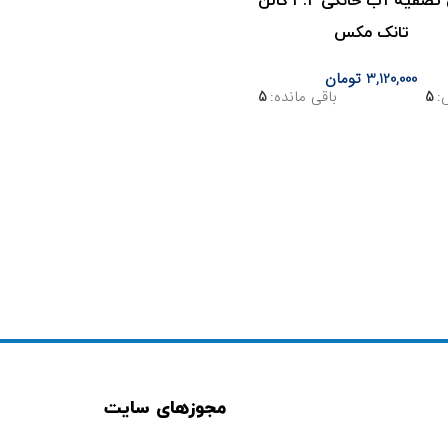
مخزن تصفیه آب خانگی ۳.۲ گالن
تانک مکس
3,120,000
تومان
:
5
باقی مانده:
5
مجوزهای سایت