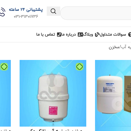
پشتیبانی 24 ساعته
031-31301736
سوالات متداول
وبلاگ
درباره ما
تماس با ما
ه آب
مخزن