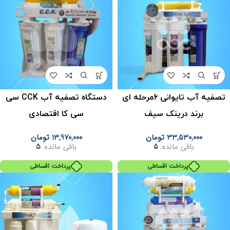
تصفیه آب تایوانی ۶مرحله ای
دستگاه تصفیه آب CCK سی
برند درینک سیف
سی کا اقتصادی
33,530,000
تومان
13,970,000
تومان
باقی مانده:
5
باقی مانده:
5
پرداخت اقساطی
پرداخت اقساطی