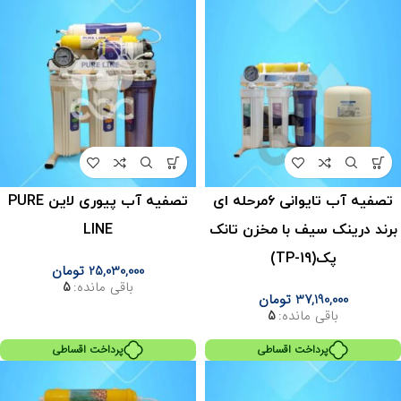
تصفیه آب تایوانی ۶مرحله ای
تصفیه آب پیوری لاین PURE
برند درینک سیف با مخزن تانک
LINE
پک(TP-19)
25,030,000
تومان
باقی مانده:
5
37,190,000
تومان
باقی مانده:
5
پرداخت اقساطی
پرداخت اقساطی