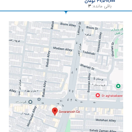
30,590,000
تومان
باقی مانده:
3